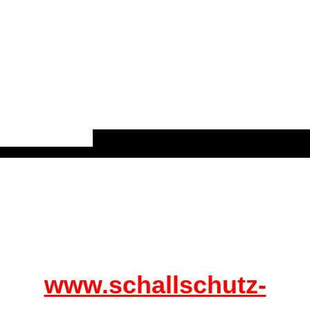
Im Onlineshop erhalten Sie eine Auswahl an Produkten aus unserem Sortiment. Der Onlineshop richtet sich an
Heimwerker (DIY) und Kunden mit Kleinbedarf. Handwerksbetriebe und Baustoffhändler können unsere gesonderte
Preisliste anfordern. Darüber hinaus können wir Ihnen eine große Materialvielfalt für Ihre individuellen Bedarf anbieten.
Fragen Sie uns gerne an.
www.schallschutz-