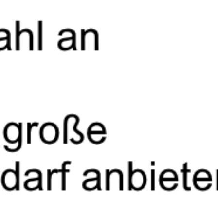
Wir tun alles, dam
it der Lärm Sie in
Ruhe lässt.
Sie Ruhe l