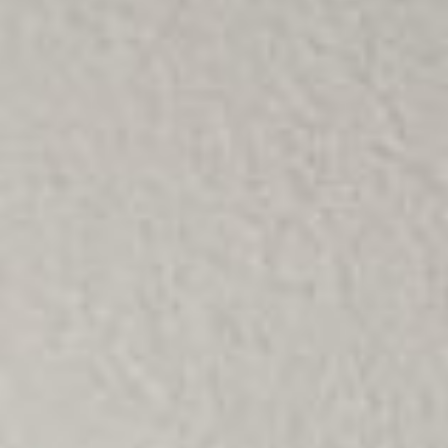
Die Schallschutze
xperten
Wir tun alles, dam
it der Lärm Sie in
Ruhe lässt.
Sie Ruhe l