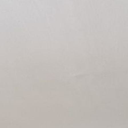
Wir tun alles, dam
it der Lärm Sie in
Ruhe lässt.
Sie Ruhe l